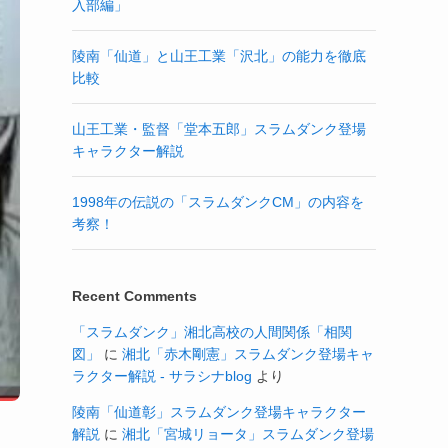
入部編」
陵南「仙道」と山王工業「沢北」の能力を徹底
比較
山王工業・監督「堂本五郎」スラムダンク登場
キャラクター解説
1998年の伝説の「スラムダンクCM」の内容を
考察！
Recent Comments
「スラムダンク」湘北高校の人間関係「相関
図」
に
湘北「赤木剛憲」スラムダンク登場キャ
ラクター解説 - サラシナblog
より
陵南「仙道彰」スラムダンク登場キャラクター
解説
に
湘北「宮城リョータ」スラムダンク登場