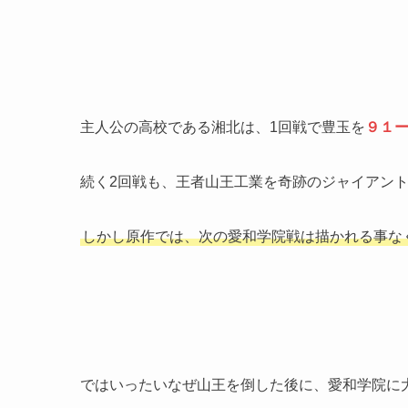
主人公の高校である湘北は、1回戦で豊玉を
９１
続く2回戦も、
王者山王工業
を奇跡のジャイアン
しかし原作では、次の愛和学院戦は描かれる事な
ではいったいなぜ
山王を倒した後に、愛和学院に