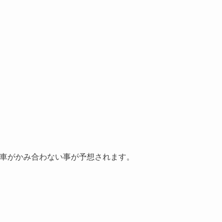
。
。
歯車がかみ合わない事が予想されます。