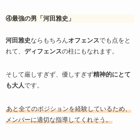
④
最強の男「
河田雅史
」
河田雅史
ならもちろん
オフェンス
でも点をと
れて、
ディフェンス
の柱にもなれます。
そして厳しすぎず、優しすぎず
精神的にとて
も大人
です。
あと全てのポジションを経験しているため、
メンバーに適切な指導してくれそう。